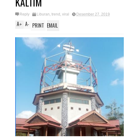
KALTIM
Reply
Liburan
,
trend
,
viral
Desember 27, 2019
A
A
+
-
PRINT
EMAIL