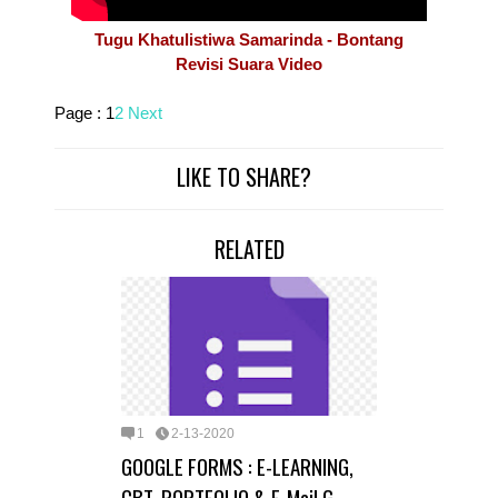
Tugu Khatulistiwa Samarinda - Bontang
Revisi Suara Video
Page :
1
2
Next
LIKE TO SHARE?
RELATED
1
2-13-2020
GOOGLE FORMS : E-LEARNING,
CBT, PORTFOLIO & E-Mail G-