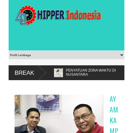
a Nyatakan
PENYATUAN ZONA WAKTU DI
BREAK
NUSANTARA
AY
AM
KA
MP