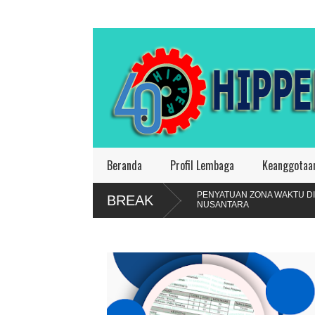
Beranda
Profil Lembaga
Keanggotaa
PENYATUAN ZONA WAKTU DI
PIKIR 1000 K
BREAK
NUSANTARA
TAHUN 2025