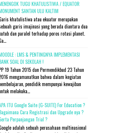
MENENGOK TUGU KHATULISTIWA / EQUATOR
MONUMENT SANTAN ULU KALTIM
Garis khatulistiwa atau ekuator merupakan
sebuah garis imajinasi yang berada diantara dua
kutub dan paralel terhadap poros rotasi planet.
Ga...
MOODLE : LMS & PENTINGNYA IMPLEMENTASI
BANK SOAL DI SEKOLAH !
PP 19 Tahun 2015 dan Permendikbud 23 Tahun
2016 mengamanatkan bahwa dalam kegiatan
pembelajaran, pendidik mempunyai kewajiban
untuk melakuka...
APA ITU Google Suite (G-SUITE) For Education ?
Bagaimana Cara Registrasi dan Upgrade nya ?
Serta Perpanjangan Trial ?
Google adalah sebuah perusahaan multinasional