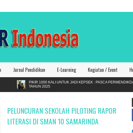
n
Jurnal Pendidikan
E-Learning
Kegiatan / Event
H
ALI UNTUK JADI KEPSEK : PASCA PERMENDIKDASMEN NOMOR 7
PELUNCURAN SEKOLAH PILOTING RAPOR
LITERASI DI SMAN 10 SAMARINDA