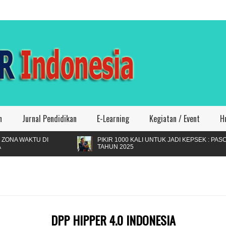
n
Jurnal Pendidikan
E-Learning
Kegiatan / Event
H
KTU DI
PIKIR 1000 KALI UNTUK JADI KEPSEK : PASCA PE
TAHUN 2025
DPP HIPPER 4.0 INDONESIA