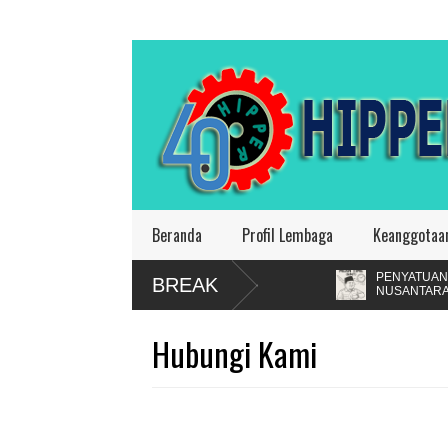
Beranda
Profil Lembaga
Keanggotaa
of Guru : HIPPER Indonesia Nyatakan
PENYATUAN ZONA WA
BREAK
NUSANTARA
Hubungi Kami