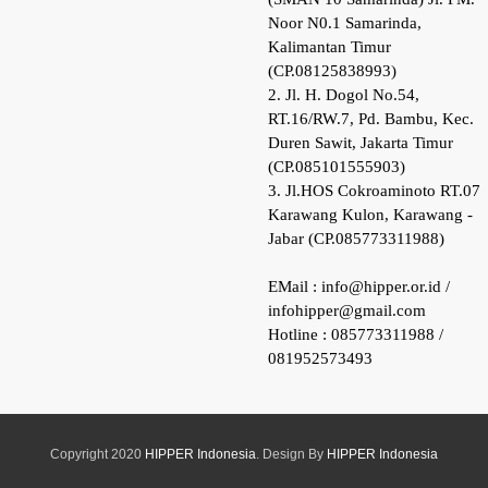
Noor N0.1 Samarinda,
Kalimantan Timur
(CP.08125838993)
2. Jl. H. Dogol No.54,
RT.16/RW.7, Pd. Bambu, Kec.
Duren Sawit, Jakarta Timur
(CP.085101555903)
3. Jl.HOS Cokroaminoto RT.07
Karawang Kulon, Karawang -
Jabar (CP.085773311988)
EMail : info@hipper.or.id /
infohipper@gmail.com
Hotline : 085773311988 /
081952573493
Copyright 2020
HIPPER Indonesia
. Design By
HIPPER Indonesia