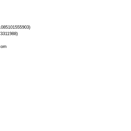
CP.085101555903)
73311988)
l.com