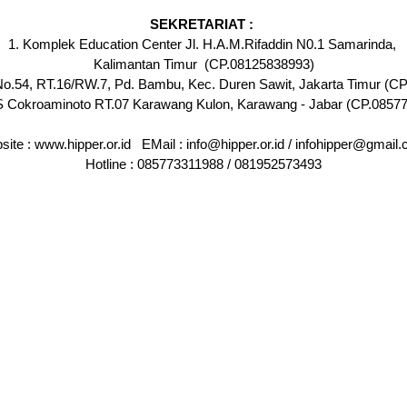
SEKRETARIAT :
1. Komplek Education Center Jl. H.A.M.Rifaddin N0.1 Samarinda,
Kalimantan Timur (CP.08125838993)
 No.54, RT.16/RW.7, Pd. Bambu, Kec. Duren Sawit, Jakarta Timur (
S Cokroaminoto RT.07 Karawang Kulon, Karawang - Jabar (CP.0857
ite : www.hipper.or.id EMail : info@hipper.or.id / infohipper@gmai
Hotline : 085773311988 / 081952573493